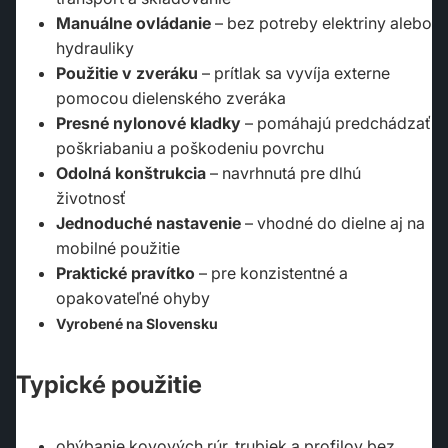
Manuálne ovládanie
– bez potreby elektriny alebo
hydrauliky
Použitie v zveráku
– prítlak sa vyvíja externe
pomocou dielenského zveráka
Presné nylonové kladky
– pomáhajú predchádzať
poškriabaniu a poškodeniu povrchu
Odolná konštrukcia
– navrhnutá pre dlhú
životnosť
Jednoduché nastavenie
– vhodné do dielne aj na
mobilné použitie
Praktické pravítko
– pre konzistentné a
opakovateľné ohyby
Vyrobené na Slovensku
Typické použitie
ohýbanie kovových rúr, trubiek a profilov bez