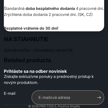
Štandardná
doba bezplatného dodania
4 pracovné dni.
Zrýchlená doba dodania 2 pracovné dni. (SK, CZ)
Bezplatné vrátenie do 30 dní!
NA STIAHNUTIE
Zakružovačka - Užívateľský návod SK
Related products
Pravidlá ochrany súkromia
Prihláste sa na odber noviniek
Kontaktné údaje
Získajte exkluzívne ponuky a prednostný prístup k
Podmienky poskytovania služby
novým produktom.
Pravidlá poskytovania refundácií
E-mail
Dopravné podmienky
Právne oznámenie
© 2026
PRIS TOOLS
,
Používa Shopify