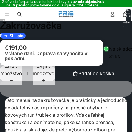
Z dôvodu čerpania dovoleniek bude vybavovanie objednávok
na Duplicator pozastavené do 4. augusta 2026 vrátane.
Celko
hrať
počet
hrať
položi
v
D
Zakružovačka
košíku:
deo
0
del
Free Shipping
€191,00
Na sklade:
Vrátane daní. Doprava sa vypočíta v
31 ks
pokladni.
Znížiť
Zvýšiť
množstvo
množstvo
Pridať do košíka
Táto
manuálna zakružovačka je praktický a jednoducho
ovládateľný nástroj určený na presné ohýbanie
kovových rúr, trubiek a profilov. Vďaka ľahkej
konštrukcii a odnímateľnej páke sa ľahko prenáša,
používa aj skladuje. Je preto výbornou voľbou pre