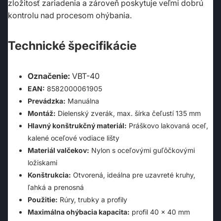
zložitosť zariadenia a zároveň poskytuje veľmi dobrú
kontrolu nad procesom ohýbania.
Technické špecifikácie
Označenie:
VBT-40
EAN:
8582000061905
Prevádzka:
Manuálna
Montáž:
Dielenský zverák, max. šírka čeľustí 135 mm
Hlavný konštrukčný materiál:
Práškovo lakovaná oceľ,
kalené oceľové vodiace lišty
Materiál valčekov:
Nylon s oceľovými guľôčkovými
ložiskami
Konštrukcia:
Otvorená, ideálna pre uzavreté kruhy,
ľahká a prenosná
Použitie:
Rúry, trubky a profily
Maximálna ohýbacia kapacita:
profil 40 × 40 mm