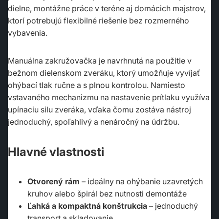
dielne, montážne práce v teréne aj domácich majstrov,
ktorí potrebujú flexibilné riešenie bez rozmerného
vybavenia.
Manuálna zakružovačka je navrhnutá na použitie v
bežnom dielenskom zveráku, ktorý umožňuje vyvíjať
ohýbací tlak ručne a s plnou kontrolou. Namiesto
vstavaného mechanizmu na nastavenie prítlaku využíva
upínaciu silu zveráka, vďaka čomu zostáva nástroj
jednoduchý, spoľahlivý a nenáročný na údržbu.
Hlavné vlastnosti
Otvorený rám
– ideálny na ohýbanie uzavretých
kruhov alebo špirál bez nutnosti demontáže
Ľahká a kompaktná konštrukcia
– jednoduchý
transport a skladovanie